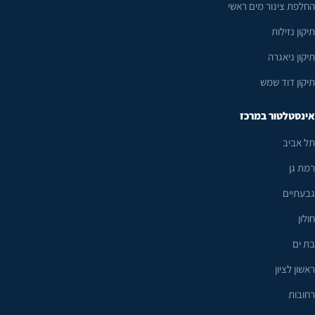
החלפת צינור מים ראשי
תיקון נזילות
תיקון ניאגרה
תיקון דוד שמש
אינסטלטור במרכז
תל אביב
רמת גן
גבעתיים
חולון
בת ים
ראשון לציון
רחובות