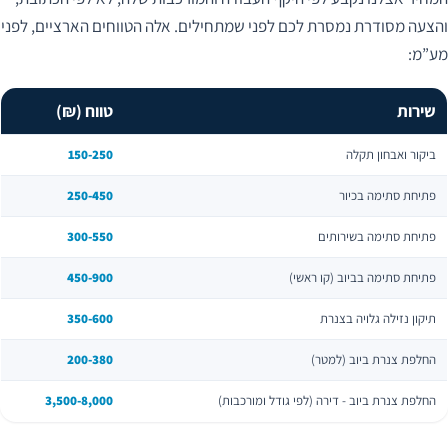
והצעה מסודרת נמסרת לכם לפני שמתחילים. אלה הטווחים הארציים, לפני
מע”מ:
שירות
טווח (₪)
ביקור ואבחון תקלה
150-250
פתיחת סתימה בכיור
250-450
פתיחת סתימה בשירותים
300-550
פתיחת סתימה בביוב (קו ראשי)
450-900
תיקון נזילה גלויה בצנרת
350-600
החלפת צנרת ביוב (למטר)
200-380
החלפת צנרת ביוב - דירה (לפי גודל ומורכבות)
3,500-8,000