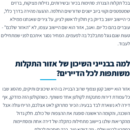
בכל תקלות הצנרת: סתימות בכיור ובשירותים, נזילות מציקות, ברזים
שמטפטפים וקווי ביוב ישנים שדורשים החלפה. ההגעה מהירה בדרך כלל,
כי היישוב יושב בדיוק בין חולון לראשון לציון, על צירים שאנחנו ממילא
עוברים בהם כל יום. ואגב, אזור הוא שם היישוב עצמו, לא “האזור שלכם” -
טעות שגם גוגל מתבלבל בה לפעמים. המחיר נסגר איתכם לפני שמתחילים
לעבוד.
למה בבנייני השיכון של אזור התקלות
משותפות לכל הדיירים?
אזור הוא יישוב קטן וצפוף שרוב הבנייה בו היא שיכונים ותיקים, מהסוג שבו
כל עמודת דירות מתנקזת לקולטן אחד משותף. כשהקולטן הזה מזדקן, אף
דירה לא נשארת לבד בבעיה: הכיור מתרוקן לאט אצלכם, הריח עולה אצל
השכנה, והקומה הראשונה סופגת את ההצפות של כולם. חלק גדול
מהקריאות שלנו ביישוב מתחילות כתקלה של דירה אחת ומסתיימות
כפתרון לבניין שלם - וזה דווקא טוב, ככה חוסכים לכולם.