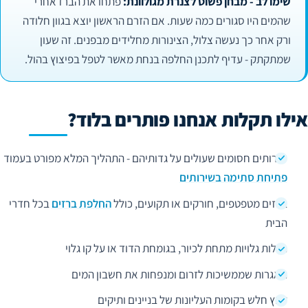
שימו לב - מבחן פשוט לצנרת מגולוונת:
פתחו את הברז אחרי
שהמים היו סגורים כמה שעות. אם הזרם הראשון יוצא בגוון חלודה
ורק אחר כך נעשה צלול, הצינורות מחלידים מבפנים. זה שעון
שמתקתק - עדיף לתכנן החלפה בנחת מאשר לטפל בפיצוץ בהול.
אילו תקלות אנחנו פותרים בלוד?
שירותים חסומים שעולים על גדותיהם - התהליך המלא מפורט בעמוד
פתיחת סתימה בשירותים
ברזים מטפטפים, חורקים או תקועים, כולל
החלפת ברזים
בכל חדרי
הבית
נזילות גלויות מתחת לכיור, בגומחת הדוד או על קו גלוי
ניאגרות שממשיכות לזרום ומנפחות את חשבון המים
לחץ חלש בקומות העליונות של בניינים ותיקים