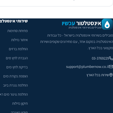
שירותי אינסטלצ
אינסטלטור
עכשיו
מובילים בשירותי אינסטלציה
פתיחת סתימות
מובילים בשירותי אינסטלציה בישראל - כל עבודות
איתור נזילות
האינסטלציה במקום אחד, עם מחירונים שקופים ושירות
מקצועי בכל הארץ.
החלפת ברזים
הגברת לחץ מים
03-3769229
support@plumbernow.co.il
בדיקת לחץ מים
שירות בכל הארץ
הוספת נקודת מים
החלפת צנרת ביוב
החלפת צינור מים רא
תיקון נזילות
תיקון ניאגרה