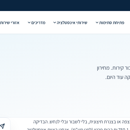
פתיחת סתימות
שירותי אינסטלציה
מדריכים
אזורי שירות
 קירות. מחירון
ה עוד היום.
צפה או בצנרת חיצונית, בלי לשבור ובלי לנחש. הבדיקה
נמשכת בדרך כלל בין חצי שעה לשעה וחצי, ועולה 450-800 ₪ בדירה ו-750-1,200 ₪ בבית פרטי (לפני מע”מ). אנחנו בצוות אינסטלטור