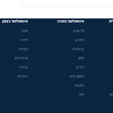
יה
אינסטלטור במרכז
אינסטלטור בצפון
תל אביב
חיפה
רמת גן
חדרה
גבעתיים
הקריות
חולון
קרית חיים
בת ים
טבריה
ראשון לציון
רמת ישי
רחובות
שי
יהוד